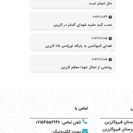
حال انجام است
2024/10/29
نصب گنبد مقبره شهدای گمنام در کارزین
2024/10/05
اهدای آمبولانس به پایگاه اورژانس ۱۱۵ کارزین
2024/10/05
رونمایی از تمثال شهدا معظم کارزین
ی
تماس با
تان قیروکارزین
تلفن تماس
:
07154552946
ستان قیروکارزین
پست الکترونیک
: