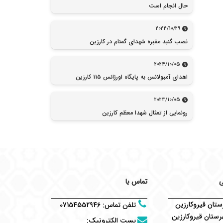
حال انجام است
2024/10/29
نصب گنبد مقبره شهدای گمنام در کارزین
2024/10/05
اهدای آمبولانس به پایگاه اورژانس ۱۱۵ کارزین
2024/10/05
رونمایی از تمثال شهدا معظم کارزین
ی
تماس با
تان قیروکارزین
تلفن تماس
:
07154552946
ستان قیروکارزین
پست الکترونیک
: