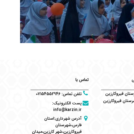
ی
تماس با
تان قیروکارزین
تلفن تماس
:
07154552946
ستان قیروکارزین
پست الکترونیک
:
info@karzin.ir
آدرس شهرداری:استان
فارس،شهرستان
قیروکارزین،شهر کارزین،میدان