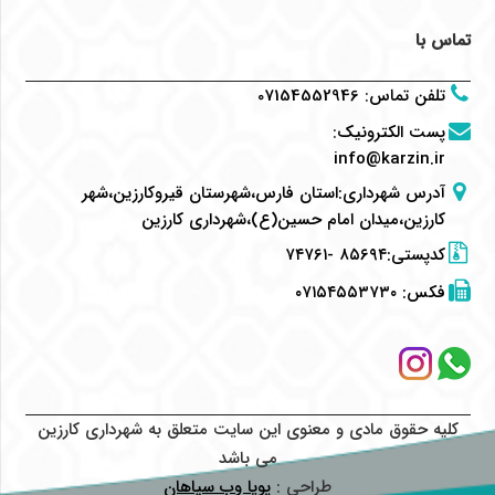
تماس با
تلفن تماس
:
07154552946
پست الکترونیک
:
info@karzin.ir
آدرس شهرداری:استان فارس،شهرستان قیروکارزین،شهر
کارزین،میدان امام حسین(ع)،شهرداری کارزین
کدپستی:۸۵۶۹۴ -۷۴۷۶۱
فکس:
۰۷۱۵۴۵۵۳۷۳۰
کلیه حقوق مادی و معنوی این سایت متعلق به شهرداری کارزین
می باشد
طراحی :
پویا وب سپاهان