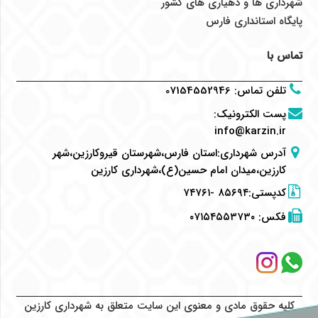
شهرداری ها و دهیاری های کشور
پایگاه استانداری فارس
تماس با
تلفن تماس
:
07154552946
پست الکترونیک
:
info@karzin.ir
آدرس شهرداری:استان فارس،شهرستان قیروکارزین،شهر
کارزین،میدان امام حسین(ع)،شهرداری کارزین
کدپستی:۸۵۶۹۴ -۷۴۷۶۱
فکس:
۰۷۱۵۴۵۵۳۷۳۰
کلیه حقوق مادی و معنوی این سایت متعلق به شهرداری کارزین