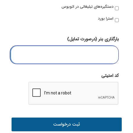
دستگیره‌های تبلیغاتی در اتوبوس
استرا بورد
بارگذاری بنر (درصورت تمایل)
Accepted
file
کد امنیتی
types:
jpg,
gif,
png,
pdf,
jpeg.