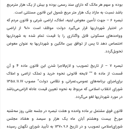
بوده و سهم هر مالک که دارای سند رسمی بوده و بیش از یک هزار متر‌مربع
باشد نسبت به مازاد یک هزار متر مربع شمول این قانون مستثنی است.
‌تبصره 6 – جهت تأمین معوض ابنیه، املاک، اراضی شرعی و قانون مردم که
در اختیار شهرداریها قرار می‌گیرد دولت موظف است 10% از اراضی
و‌واحدهای مسکونی قابل واگذاری را با قیمت تمام شده به شهرداریها
اختصاص دهد تا پس از توافق بین مالکین و شهرداریها به عنوان معوض
تحویل‌گردد.
‌تبصره 7 – از تاریخ تصویب و لازم‌الاجرا شدن این قانون ماده 4 و آن
قسمت از ماده 5 “‌” لایحه قانونی نحوه خرید و تملک اراضی و املاک
برای‌اجرای برنامه‌های عمومی،عمرانی و نظامی دولت” مصوب 1358.11.17
شورای انقلاب اسلامی که مربوط به نحوه تعیین قیمت عادله الزامی‌می‌باشد
در مورد شهرداریها لغو می‌گردد.
‌قانون فوق مشتمل بر ماده واحده و هفت تبصره در جلسه علنی روز سه‌شنبه
مورخ بیست وهشتم آبان ماه یک هزار و سیصد و هفتاد مجلس
شورای‌اسلامی تصویب و در تاریخ 1370.9.6 به تأیید شورای نگهبان رسیده