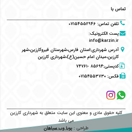
تماس با
تلفن تماس
:
07154552946
پست الکترونیک
:
info@karzin.ir
آدرس شهرداری:استان فارس،شهرستان قیروکارزین،شهر
کارزین،میدان امام حسین(ع)،شهرداری کارزین
کدپستی:۸۵۶۹۴ -۷۴۷۶۱
فکس:
۰۷۱۵۴۵۵۳۷۳۰
کلیه حقوق مادی و معنوی این سایت متعلق به شهرداری کارزین
می باشد
طراحی :
پویا وب سپاهان