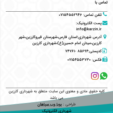
تماس با
تلفن تماس
:
07154552946
پست الکترونیک
:
info@karzin.ir
آدرس شهرداری:استان فارس،شهرستان قیروکارزین،شهر
کارزین،میدان امام حسین(ع)،شهرداری کارزین
کدپستی:۸۵۶۹۴ -۷۴۷۶۱
فکس:
۰۷۱۵۴۵۵۳۷۳۰
کلیه حقوق مادی و معنوی این سایت متعلق به شهرداری کارزین
می باشد
طراحی :
پویا وب سپاهان
شهرداری الکترونیک