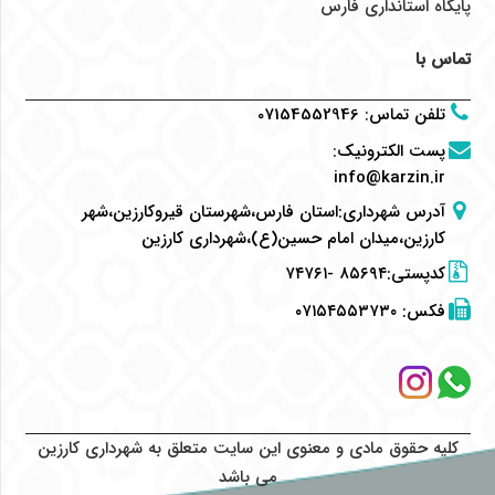
پایگاه استانداری فارس
تماس با
تلفن تماس
:
07154552946
پست الکترونیک
:
info@karzin.ir
آدرس شهرداری:استان فارس،شهرستان قیروکارزین،شهر
کارزین،میدان امام حسین(ع)،شهرداری کارزین
کدپستی:۸۵۶۹۴ -۷۴۷۶۱
فکس:
۰۷۱۵۴۵۵۳۷۳۰
کلیه حقوق مادی و معنوی این سایت متعلق به شهرداری کارزین
می باشد