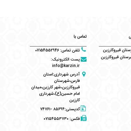
ی
تماس با
تان قیروکارزین
تلفن تماس
:
07154552946
ستان قیروکارزین
پست الکترونیک
:
info@karzin.ir
آدرس شهرداری:استان
فارس،شهرستان
قیروکارزین،شهر کارزین،میدان
امام حسین(ع)،شهرداری
کارزین
کدپستی:۸۵۶۹۴ -۷۴۷۶۱
فکس:
۰۷۱۵۴۵۵۳۷۳۰