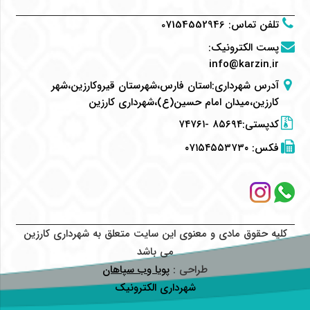
تلفن تماس
:
07154552946
پست الکترونیک
:
info@karzin.ir
آدرس شهرداری:استان فارس،شهرستان قیروکارزین،شهر
کارزین،میدان امام حسین(ع)،شهرداری کارزین
کدپستی:۸۵۶۹۴ -۷۴۷۶۱
فکس:
۰۷۱۵۴۵۵۳۷۳۰
کلیه حقوق مادی و معنوی این سایت متعلق به شهرداری کارزین
می باشد
طراحی :
پویا وب سپاهان
شهرداری الکترونیک