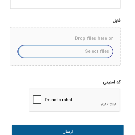
فایل
Drop files here or
Accepted
file
کد امنیتی
types:
pdf,
jpg,
png,
doc,
docx,