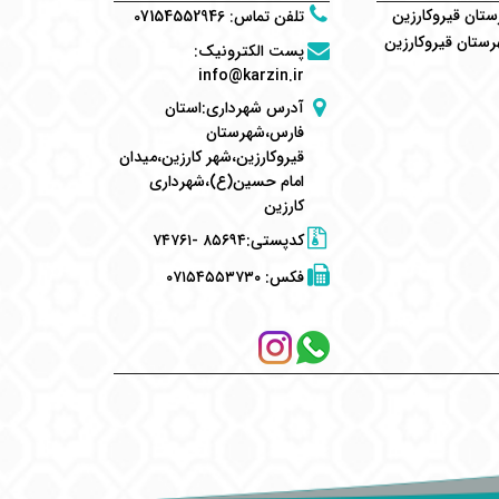
تان قیروکارزین
تلفن تماس
:
07154552946
ستان قیروکارزین
پست الکترونیک
:
info@karzin.ir
آدرس شهرداری:استان
فارس،شهرستان
قیروکارزین،شهر کارزین،میدان
امام حسین(ع)،شهرداری
کارزین
کدپستی:۸۵۶۹۴ -۷۴۷۶۱
فکس:
۰۷۱۵۴۵۵۳۷۳۰