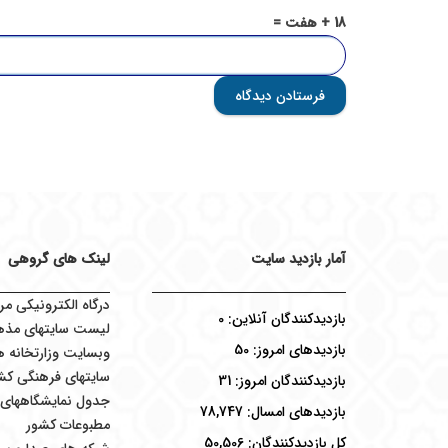
18 + هفت =
فرستادن دیدگاه
آمار بازدید سایت
لینک های گروهی
درگاه الکترونیکی مر
بازدیدکنندگان آنلاین:
0
لیست سایتهای مذه
بازدیدهای امروز:
50
وبسایت وزارتخانه ه
سایتهای فرهنگی کش
بازدیدکنندگان امروز:
31
جدول نمایشگاههای ب
بازدیدهای امسال:
78,747
مطبوعات کشور
کل بازدیدکنند‌گان:
50,506