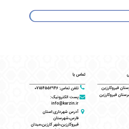
ی
تماس با
تان قیروکارزین
تلفن تماس
:
07154552946
ستان قیروکارزین
پست الکترونیک
:
info@karzin.ir
آدرس شهرداری:استان
فارس،شهرستان
قیروکارزین،شهر کارزین،میدان