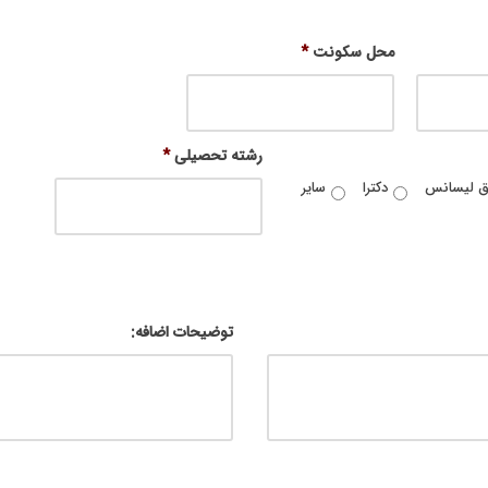
محل سکونت
*
رشته تحصیلی
*
ق لیسانس
دکترا
سایر
توضیحات اضافه: