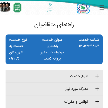
راهنمای متقاضیان
شناسه خدمت:
عنوان خدمت:
نوع خدمت:
13052648102
راهنمای
خدمت به
درخواست صدور
شهروندان
پروانه کسب
(G2C)
شرح خدمت
مدارک مورد نیاز
قوانین و مقررات