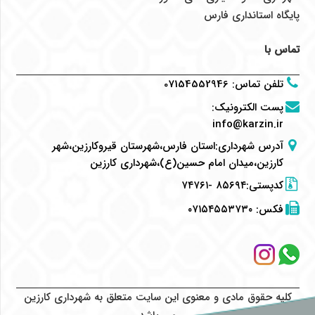
پایگاه استانداری فارس
تماس با
تلفن تماس
:
07154552946
پست الکترونیک
:
info@karzin.ir
آدرس شهرداری:استان فارس،شهرستان قیروکارزین،شهر
کارزین،میدان امام حسین(ع)،شهرداری کارزین
کدپستی:۸۵۶۹۴ -۷۴۷۶۱
فکس:
۰۷۱۵۴۵۵۳۷۳۰
کلیه حقوق مادی و معنوی این سایت متعلق به شهرداری کارزین