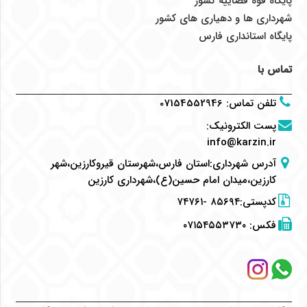
پایگاه قوه قضاییه کشور
شهرداری ها و دهیاری های کشور
پایگاه استانداری فارس
تماس با
تلفن تماس
:
07154552946
پست الکترونیک
:
info@karzin.ir
آدرس شهرداری:استان فارس،شهرستان قیروکارزین،شهر
کارزین،میدان امام حسین(ع)،شهرداری کارزین
کدپستی:۸۵۶۹۴ -۷۴۷۶۱
فکس:
۰۷۱۵۴۵۵۳۷۳۰