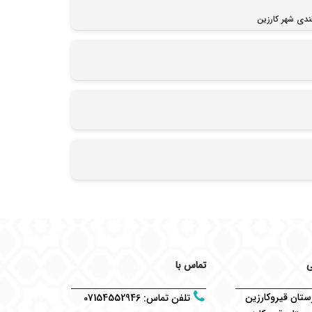
دی شهر کارزین
ی
تماس با
تان قیروکارزین
تلفن تماس
:
07154552946