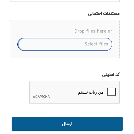
مستندات احتمالی
Drop files here or
Accepted
file
کد امنیتی
types:
gif,
pdf,
jpg,
png,
doc,
docx,