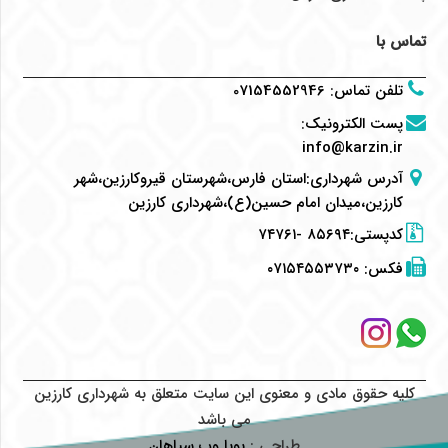
تماس با
تلفن تماس
:
07154552946
پست الکترونیک
:
info@karzin.ir
آدرس شهرداری:استان فارس،شهرستان قیروکارزین،شهر
کارزین،میدان امام حسین(ع)،شهرداری کارزین
کدپستی:۸۵۶۹۴ -۷۴۷۶۱
فکس:
۰۷۱۵۴۵۵۳۷۳۰
کلیه حقوق مادی و معنوی این سایت متعلق به شهرداری کارزین
می باشد
طراحی :
پویا وب سپاهان