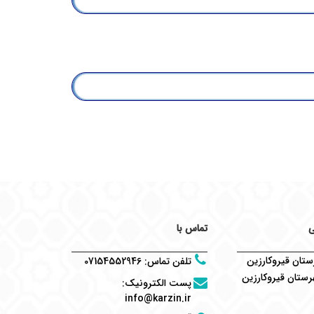
ی
تماس با
تان قیروکارزین
تلفن تماس
:
07154552946
ستان قیروکارزین
پست الکترونیک
:
info@karzin.ir