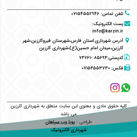
تلفن تماس
:
07154552946
پست الکترونیک
:
info@karzin.ir
آدرس شهرداری:استان فارس،شهرستان قیروکارزین،شهر
کارزین،میدان امام حسین(ع)،شهرداری کارزین
کدپستی:۸۵۶۹۴ -۷۴۷۶۱
فکس:
۰۷۱۵۴۵۵۳۷۳۰
کلیه حقوق مادی و معنوی این سایت متعلق به شهرداری کارزین
می باشد
طراحی :
پویا وب سپاهان
شهرداری الکترونیک