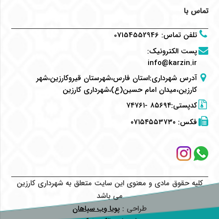
تماس با
تلفن تماس
:
07154552946
پست الکترونیک
:
info@karzin.ir
آدرس شهرداری:استان فارس،شهرستان قیروکارزین،شهر
کارزین،میدان امام حسین(ع)،شهرداری کارزین
کدپستی:۸۵۶۹۴ -۷۴۷۶۱
فکس:
۰۷۱۵۴۵۵۳۷۳۰
کلیه حقوق مادی و معنوی این سایت متعلق به شهرداری کارزین
می باشد
طراحی :
پویا وب سپاهان